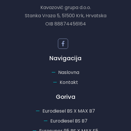
Kavazović grupa d.o.o.
Stanka Vraza 5, 51500 Krk, Hrvatska
OIB 88874456164
Navigacija
Naslovna
Kontakt
Goriva
Eurodiesel BS X MAX B7
Eurodiesel BS B7
Eurosuper 95 BS X MAX E5