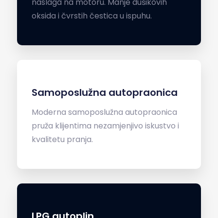
naslaga na motoru. Manje dušikovih
oksida i čvrstih čestica u ispuhu.
Samoposlužna autopraonica
Moderna samoposlužna autopraonica
pruža klijentima nezamjenjivo iskustvo i
kvalitetu pranja.
LPG autoplin