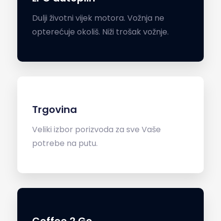
Dulji životni vijek motora. Vožnja ne
opterećuje okoliš. Niži trošak vožnje.
Trgovina
Veliki izbor porizvoda za sve Vaše
potrebe na putu.