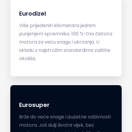
Eurodizel
Više prijeđenih kilometara jednim
punjenjem spremnika. 100 %-tna čistoća
motora za veću snagu i ubrzanja. U
skladu s najstrožim standardima zaštite
okoliša.
Eurosuper
Brže do veće snage i izuzetne odzivnosti
motora. Još dulji životni vijek, bez