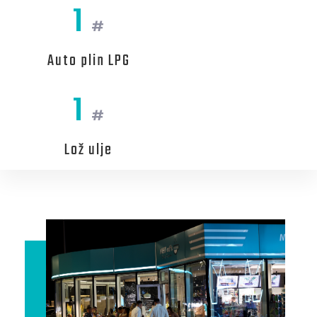
1
#
Auto plin LPG
1
#
Lož ulje