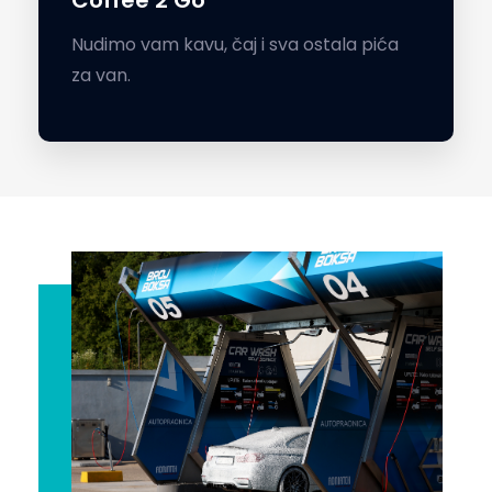
Coffee 2 Go
Nudimo vam kavu, čaj i sva ostala pića
za van.